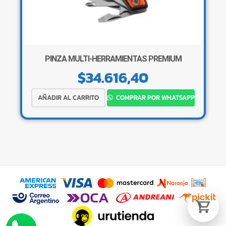
Tu carrito está vacío.
PINZA MULTI-HERRAMIENTAS PREMIUM
Agregá un producto y aparecerá acá
$
34.616,40
automáticamente.
AÑADIR AL CARRITO
COMPRAR POR WHATSAPP